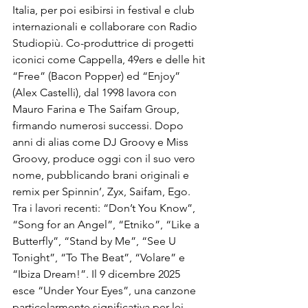
Italia, per poi esibirsi in festival e club 
internazionali e collaborare con Radio 
Studiopiù. Co-produttrice di progetti 
iconici come Cappella, 49ers e delle hit 
“Free” (Bacon Popper) ed “Enjoy” 
(Alex Castelli), dal 1998 lavora con 
Mauro Farina e The Saifam Group, 
firmando numerosi successi. Dopo 
anni di alias come DJ Groovy e Miss 
Groovy, produce oggi con il suo vero 
nome, pubblicando brani originali e 
remix per Spinnin’, Zyx, Saifam, Ego. 
Tra i lavori recenti: “Don’t You Know”, 
“Song for an Angel”, “Etniko”, “Like a 
Butterfly”, “Stand by Me”, “See U 
Tonight”, “To The Beat”, “Volare” e 
“Ibiza Dream!”. Il 9 dicembre 2025 
esce “Under Your Eyes”, una canzone 
particolarmente significativa per lei.