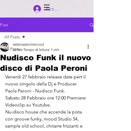
Accedi
Post
All Posts
webmasterintercool
All Posts
23 feb
Tempo di lettura: 1 min
Nudisco Funk il nuovo
TopCharts
disco di Paola Peroni
Venerdì 27 febbraio release date pert il 
nuovo singolo della Dj e Producer 
Paola Peroni - Nudisco Funk.
Sabato 28 Febbraio ore 12:00 Premiere 
Videoclip su Youtube.
Nu-disco house che accende la pista 
con groove funky, mood Studio 54, 
sample old school, chitarre frizzanti e 