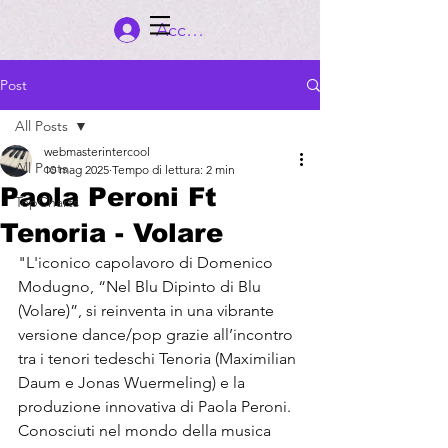
Accedi
Post
All Posts
webmasterintercool
All Posts
10 mag 2025
Tempo di lettura: 2 min
Paola Peroni Ft
TopCharts
Tenoria - Volare
"L'iconico capolavoro di Domenico 
Modugno, “Nel Blu Dipinto di Blu 
(Volare)”, si reinventa in una vibrante 
versione dance/pop grazie all’incontro 
tra i tenori tedeschi Tenoria (Maximilian 
Daum e Jonas Wuermeling) e la 
produzione innovativa di Paola Peroni. 
Conosciuti nel mondo della musica 