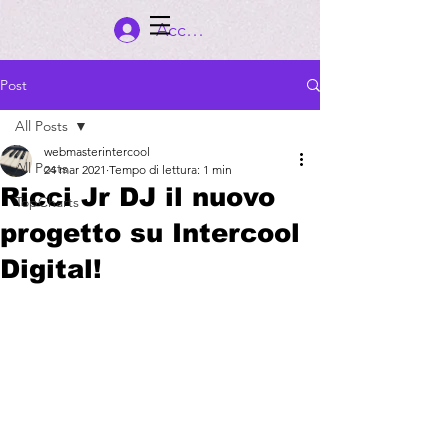
Accedi
Post
All Posts
webmasterintercool
All Posts
24 mar 2021
Tempo di lettura: 1 min
Ricci Jr DJ il nuovo
TopCharts
progetto su Intercool
Digital!